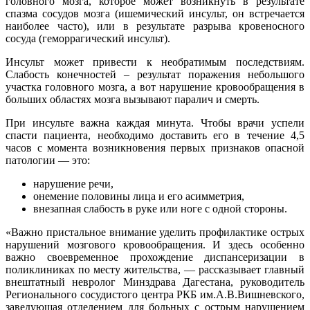
головного мозга, которое может возникнуть в результате
спазма сосудов мозга (ишемический инсульт, он встречается
наиболее часто), или в результате разрыва кровеносного
сосуда (геморрагический инсульт).
Инсульт может привести к необратимым последствиям.
Слабость конечностей – результат поражения небольшого
участка головного мозга, а вот нарушение кровообращения в
больших областях мозга вызывают паралич и смерть.
При инсульте важна каждая минута. Чтобы врачи успели
спасти пациента, необходимо доставить его в течение 4,5
часов с момента возникновения первых признаков опасной
патологии — это:
нарушение речи,
онемение половины лица и его асимметрия,
внезапная слабость в руке или ноге с одной стороны.
«Важно пристальное внимание уделить профилактике острых
нарушений мозгового кровообращения. И здесь особенно
важно своевременное прохождение диспансеризации в
поликлиниках по месту жительства, — рассказывает главный
внештатный невролог Минздрава Дагестана, руководитель
Регионального сосудистого центра РКБ им.А.В.Вишневского,
заведующая отделением для больных с острым нарушением