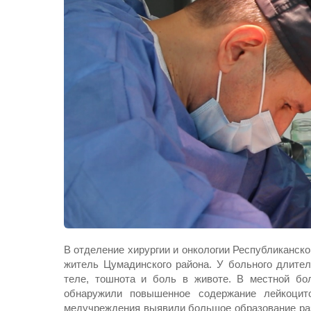
В отделение хирургии и онкологии Республиканск
житель Цумадинского района. У больного длител
теле, тошнота и боль в животе.
В местной бо
обнаружили повышенное содержание лейкоци
медучреждения выявили большое образование раз