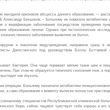
е находили признаков абсцесса данного образования, — расс
Б Александр Бекшоков. – Больному не помогали антибиотики 
ие о верификации заболевания посредством проведения пун
ное образование печени. Однако при гистологических исслед
 злокачественного заболевания выявлено не было».
ирургии и онкологии медучреждения, направили сразу в н
алисты Дагестанского под руководством Бэллы Буттаевой 
зывает бактерия. Она чаще поражает мягкие ткани шеи и ли
печень. При этом не образуется типичного скопления гноя, а по
выглядит как опухоль.
ии операции. Больному назначили антибиотики пенициллинового
зах, а само образование к моменту выписки полностью «раствор
ссионализму специалистов Республиканской клинической боль
ического бюро, сейчас пациент чувствует себя хорошо и его 