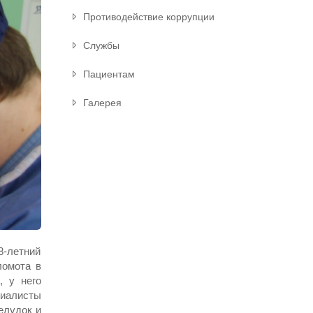
Противодействие коррупции
Службы
Пациентам
Галерея
8-летний
ломота в
, у него
иалисты
елудок и