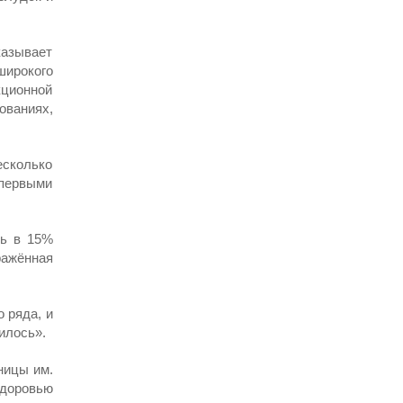
казывает
широкого
кционной
ованиях,
есколько
первыми
шь в 15%
ражённая
 ряда, и
илось».
ницы им.
здоровью