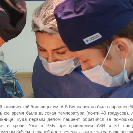
ой клинической больницы им. А.В.Вишневского был направлен 5
ьное время была высокая температура (почти 40 градусов), 
льнице, куда первым делом пациент обратился за помощью
тов в крови. Уже в РКБ при проведении УЗИ и КТ спец
мером 8х9 см в правой доле печени, а также затрагивающее ж