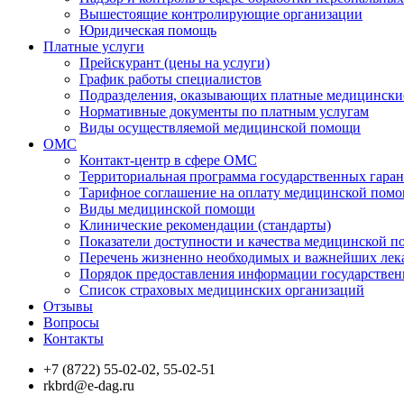
Вышестоящие контролирующие организации
Юридическая помощь
Платные услуги
Прейскурант (цены на услуги)
График работы специалистов
Подразделения, оказывающих платные медицински
Нормативные документы по платным услугам
Виды осуществляемой медицинской помощи
ОМС
Контакт-центр в сфере ОМС
Территориальная программа государственных гара
Тарифное соглашение на оплату медицинской помо
Виды медицинской помощи
Клинические рекомендации (стандарты)
Показатели доступности и качества медицинской 
Перечень жизненно необходимых и важнейших ле
Порядок предоставления информации государстве
Список страховых медицинских организаций
Отзывы
Вопросы
Контакты
+7 (8722) 55-02-02, 55-02-51
rkbrd@e-dag.ru