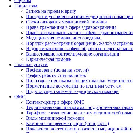
Службы
Пациентам
Запись на прием к врачу
Порядок и условия оказания медицинской помощи 
Сроки ожидания медицинской помощи
Права гражданина в сфере здравоохранения
Права застрахованных лиц в сфере здравоохранени
Медицинская помощь иногородним
Порядок рассмотрения обращений, жалоб застрахо
Надзор и контроль в сфере обработки персональны
Вышестоящие контролирующие организации
Юридическая помощь
Платные услуги
Прейскурант (цены на услуги)
График работы специалистов
Подразделения, оказывающих платные медицински
Нормативные документы по платным услугам
Виды осуществляемой медицинской помощи
ОМС
Контакт-центр в сфере ОМС
Территориальная программа государственных гара
Тарифное соглашение на оплату медицинской помо
Виды медицинской помощи
Клинические рекомендации (стандарты)
Показатели доступности и качества медицинской 