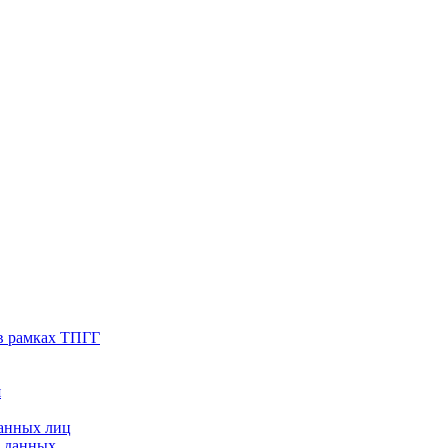
в рамках ТПГГ
я
ванных лиц
х данных