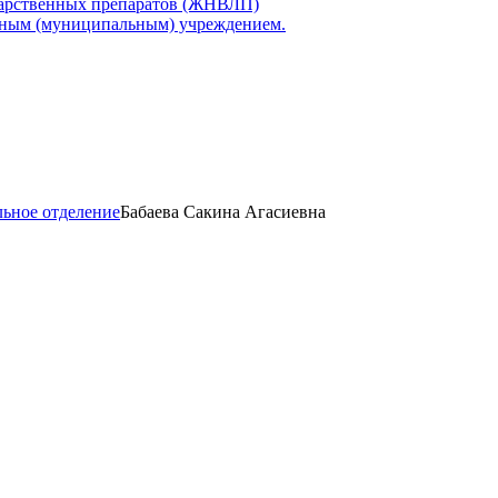
карственных препаратов (ЖНВЛП)
нным (муниципальным) учреждением.
ьное отделение
Бабаева Сакина Агасиевна