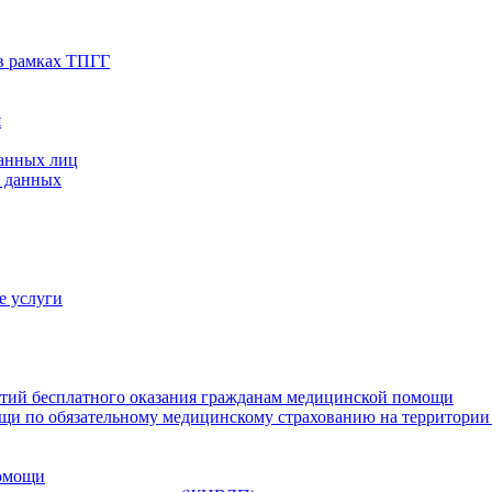
в рамках ТПГГ
я
ванных лиц
х данных
е услуги
нтий бесплатного оказания гражданам медицинской помощи
щи по обязательному медицинскому страхованию на территории
помощи