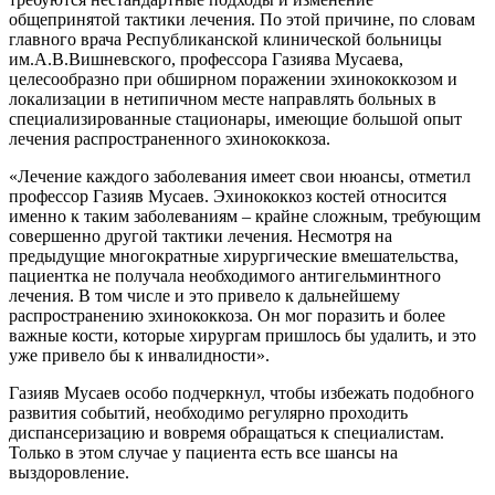
общепринятой тактики лечения. По этой причине, по словам
главного врача Республиканской клинической больницы
им.А.В.Вишневского, профессора Газиява Мусаева,
целесообразно при обширном поражении эхинококкозом и
локализации в нетипичном месте направлять больных в
специализированные стационары, имеющие большой опыт
лечения распространенного эхинококкоза.
«Лечение каждого заболевания имеет свои нюансы, отметил
профессор Газияв Мусаев. Эхинококкоз костей относится
именно к таким заболеваниям – крайне сложным, требующим
совершенно другой тактики лечения. Несмотря на
предыдущие многократные хирургические вмешательства,
пациентка не получала необходимого антигельминтного
лечения. В том числе и это привело к дальнейшему
распространению эхинококкоза. Он мог поразить и более
важные кости, которые хирургам пришлось бы удалить, и это
уже привело бы к инвалидности».
Газияв Мусаев особо подчеркнул, чтобы избежать подобного
развития событий, необходимо регулярно проходить
диспансеризацию и вовремя обращаться к специалистам.
Только в этом случае у пациента есть все шансы на
выздоровление.