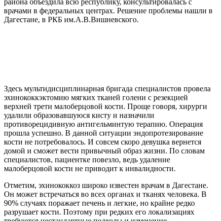
района объездила всю республику, консультировалась с
врачами в федеральных центрах. Решение проблемы нашли в
Дагестане, в РКБ им.А.В.Вишневского.
Здесь мультидисциплинарная бригада специалистов провела
эхинококкэктомию мягких тканей голени с резекцией
верхней трети малоберцовой кости. Проще говоря, хирурги
удалили образовавшуюся кисту и назначили
противорецидивную антигельминтую терапию. Операция
прошла успешно. В данной ситуации эндопротезирование
кости не потребовалось. И совсем скоро девушка вернется
домой и сможет вести привычный образ жизни. По словам
специалистов, пациентке повезло, ведь удаление
малоберцовой кости не приводит к инвалидности.
Отметим, эхинококкоз широко известен врачам в Дагестане.
Он может встречаться во всех органах и тканях человека. В
90% случаях поражает печень и легкие, но крайне редко
разрушает кости. Поэтому при редких его локализациях
требуются нестандартные подходы и изменение