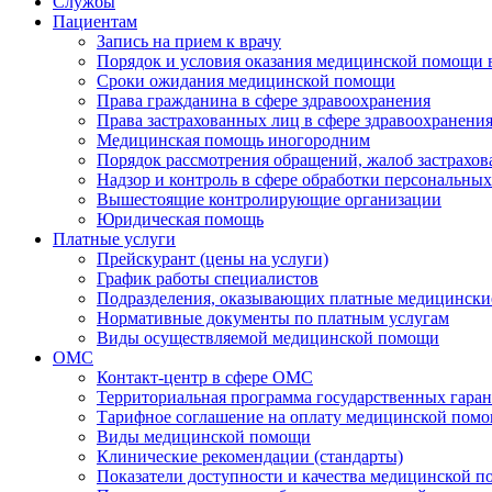
Службы
Пациентам
Запись на прием к врачу
Порядок и условия оказания медицинской помощи 
Сроки ожидания медицинской помощи
Права гражданина в сфере здравоохранения
Права застрахованных лиц в сфере здравоохранени
Медицинская помощь иногородним
Порядок рассмотрения обращений, жалоб застрахо
Надзор и контроль в сфере обработки персональны
Вышестоящие контролирующие организации
Юридическая помощь
Платные услуги
Прейскурант (цены на услуги)
График работы специалистов
Подразделения, оказывающих платные медицински
Нормативные документы по платным услугам
Виды осуществляемой медицинской помощи
ОМС
Контакт-центр в сфере ОМС
Территориальная программа государственных гара
Тарифное соглашение на оплату медицинской помо
Виды медицинской помощи
Клинические рекомендации (стандарты)
Показатели доступности и качества медицинской 