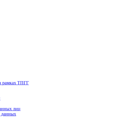
в рамках ТПГГ
я
ванных лиц
х данных