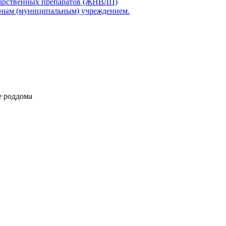
карственных препаратов (ЖНВЛП)
нным (муниципальным) учреждением.
е роддома