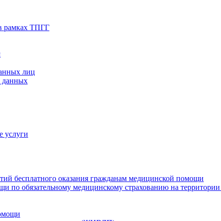
в рамках ТПГГ
я
ванных лиц
х данных
е услуги
нтий бесплатного оказания гражданам медицинской помощи
щи по обязательному медицинскому страхованию на территории
помощи