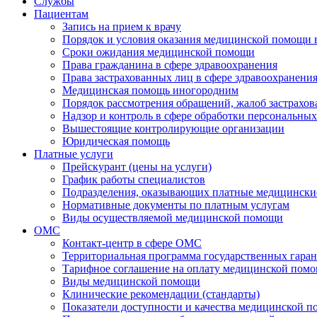
Службы
Пациентам
Запись на прием к врачу
Порядок и условия оказания медицинской помощи 
Сроки ожидания медицинской помощи
Права гражданина в сфере здравоохранения
Права застрахованных лиц в сфере здравоохранени
Медицинская помощь иногородним
Порядок рассмотрения обращений, жалоб застрахо
Надзор и контроль в сфере обработки персональны
Вышестоящие контролирующие организации
Юридическая помощь
Платные услуги
Прейскурант (цены на услуги)
График работы специалистов
Подразделения, оказывающих платные медицински
Нормативные документы по платным услугам
Виды осуществляемой медицинской помощи
ОМС
Контакт-центр в сфере ОМС
Территориальная программа государственных гара
Тарифное соглашение на оплату медицинской помо
Виды медицинской помощи
Клинические рекомендации (стандарты)
Показатели доступности и качества медицинской 