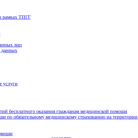
в рамках ТПГГ
я
ванных лиц
х данных
е услуги
нтий бесплатного оказания гражданам медицинской помощи
щи по обязательному медицинскому страхованию на территории
помощи