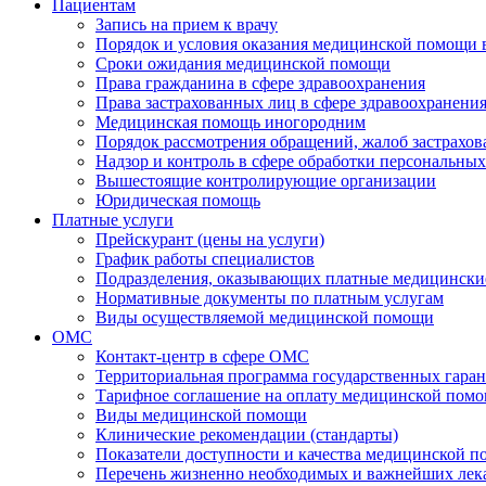
Пациентам
Запись на прием к врачу
Порядок и условия оказания медицинской помощи 
Сроки ожидания медицинской помощи
Права гражданина в сфере здравоохранения
Права застрахованных лиц в сфере здравоохранени
Медицинская помощь иногородним
Порядок рассмотрения обращений, жалоб застрахо
Надзор и контроль в сфере обработки персональны
Вышестоящие контролирующие организации
Юридическая помощь
Платные услуги
Прейскурант (цены на услуги)
График работы специалистов
Подразделения, оказывающих платные медицински
Нормативные документы по платным услугам
Виды осуществляемой медицинской помощи
ОМС
Контакт-центр в сфере ОМС
Территориальная программа государственных гара
Тарифное соглашение на оплату медицинской помо
Виды медицинской помощи
Клинические рекомендации (стандарты)
Показатели доступности и качества медицинской 
Перечень жизненно необходимых и важнейших ле