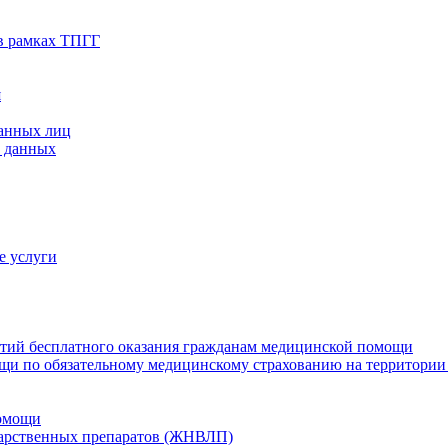
в рамках ТПГГ
я
ванных лиц
х данных
е услуги
нтий бесплатного оказания гражданам медицинской помощи
щи по обязательному медицинскому страхованию на территории
помощи
карственных препаратов (ЖНВЛП)