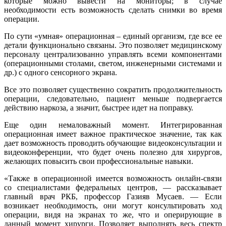
которые можно вывести на мониторы; в случае
необходимости есть возможность сделать снимки во время
операции.
По сути «умная» операционная – единый организм, где все ее
детали функционально связаны. Это позволяет медицинскому
персоналу централизованно управлять всеми компонентами
(операционными столами, светом, инженерными системами и
др.) с одного сенсорного экрана.
Все это позволяет существенно сократить продолжительность
операции, следовательно, пациент меньше подвергается
действию наркоза, а значит, быстрее идет на поправку.
Еще один немаловажный момент. Интегрированная
операционная имеет важное практическое значение, так как
дает возможность проводить обучающие видеоконсультации и
видеоконференции, что будет очень полезно для хирургов,
желающих повысить свои профессиональные навыки.
«Также в операционной имеется возможность онлайн-связи
со специалистами федеральных центров, — рассказывает
главный врач РКБ, профессор Газияв Мусаев. — Если
возникает необходимость, они могут консультировать ход
операции, видя на экранах то же, что и оперирующие в
данный момент хирурги. Позволяет выполнять весь спектр