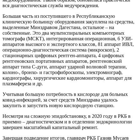
вся диагностическая служба медучреждения.
Большая часть из поступившего в Республиканскую
клиническую больницу оборудования закуплена на средства,
выделенные Минздравом Дагестана, остальное – на
собственные. Это два мультиспиральных компьютерных
томографа (МСКТ), интегрированная операционная, 6 УЗИ-
аппаратов высокого и экспертного классов, 81 аппарат ИВЛ,
операционно-диагностическая система (микроскоп), 2
стационарных цифровых рентген-аппарата, 4 цифровых
рентгеновских портативных аппаратов, рентгеновский
аппарат типа С-дуги, аппарат ударной волновой терапии,
колоно-, бронхо- и гастрофиброскопы, электромиограф,
кардиографы, хирургические кардиомониторы, аппарат для
плазмафереза и др.
Учитывая большую потребность в кислороде для больных
ковид-инфекцией, за счет средств Минздрава удалось
закупить и запустить новую кислородную станцию.
Несмотря на сложную эпидобстановку, в 2020 году в РКБ в
приемно – диагностическом и в отделении эндокринологии
завершен масштабный капитальный ремонт.
Завершая подведение итогов, главврач РКБ Газияв Мусаев