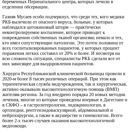
беременных Перинатального центра, которых лечили в
отделении обсервации.
Газияв Мусаев особо подчеркнул, что среди тех, кого медики
РКБ вылечили от опасного вируса, больные, у которых
наблюдался цитокиновый шторм — практически
неконтролируемое воспаление, которое приводит к
повреждению собственных тканей организма; немало и тех,
кто имел сопутствующие патологии. Это почти половина от
всех госпитализированных пациентов, у которых процент
поражения легких составил от 20% и более. И несмотря на
всю сложность ситуации, специалисты РКБ сделали все от
них зависящее для выздоровления пациентов.
Хирурги Республиканской клинической больницы провели в
2020-м более 8 тысяч различных операций. При этом как
терапевтическая служба медучреждения, так и хирургическая,
активно оказывали высокотехнологичную помощь (ВМП)
жителям региона. За год внедрено порядка 20 новых методик
лечения, многие из которые проведены впервые в Дагестане и
в СКФО – в гастроэнтерологии, эндокринологии, в
ортопедии, рентгенэндоваскулярной, абдоминальной и
нейрохирургии, а также в акушерстве и гинекологии. Всего
более 2-х тысяч случаев оказания высокотехнологичной
медпомощи.