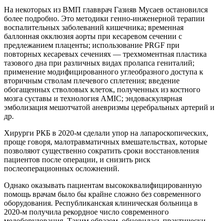
На некоторых из ВМП главврач Газияв Мусаев остановился
более подробно. Это методики генно-инженерной терапии
воспалительных заболеваний кишечника; временная
баллонная окклюзия аорты при кесаревом сечении с
предлежанием плаценты; использование PRGF при
повторных кесаревых сечениях — трехмоментная пластика
тазового дна при различных видах пролапса гениталий;
применение модифицированного углеобразного доступа к
вторичным стволам плечевого сплетения; введение
обогащенных стволовых клеток, полученных из костного
мозга суставы и технология AMIC; эндоваскулярная
эмболизация мешотчатой аневризмы церебральных артерий и
др.
Хирурги РКБ в 2020-м сделали упор на лапароскопических,
проще говоря, малотравматичных вмешательствах, которые
позволяют существенно сократить сроки восстановления
пациентов после операции, и снизить риск
послеоперационных осложнений.
Однако оказывать пациентам высококвалифицированную
помощь врачам было бы крайне сложно без современного
оборудования. Республиканская клиническая больница в
2020-м получила рекордное число современного
медоборудования. Таким образом, обновилась практически