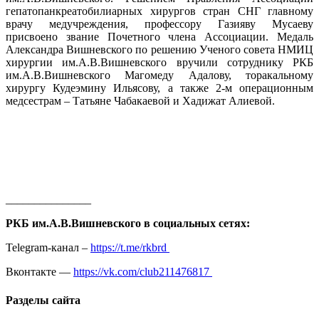
гепатопанкреатобилиарных хирургов стран СНГ главному
врачу медучреждения, профессору Газияву Мусаеву
присвоено звание Почетного члена Ассоциации. Медаль
Александра Вишневского по решению Ученого совета НМИЦ
хирургии им.А.В.Вишневского вручили сотруднику РКБ
им.А.В.Вишневского Магомеду Адалову, торакальному
хирургу Кудеэмину Ильясову, а также 2-м операционным
медсестрам – Татьяне Чабакаевой и Хадижат Алиевой.
_______________
РКБ им.А.В.Вишневского в социальных сетях:
Telegram-канал –
https://t.me/rkbrd
Вконтакте —
https://vk.com/club211476817
Разделы сайта