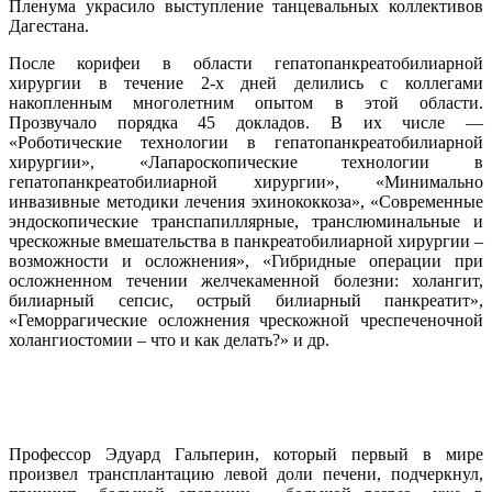
Пленума украсило выступление танцевальных коллективов
Дагестана.
После корифеи в области гепатопанкреатобилиарной
хирургии в течение 2-х дней делились с коллегами
накопленным многолетним опытом в этой области.
Прозвучало порядка 45 докладов. В их числе —
«Роботические технологии в гепатопанкреатобилиарной
хирургии», «Лапароскопические технологии в
гепатопанкреатобилиарной хирургии», «Минимально
инвазивные методики лечения эхинококкоза», «Современные
эндоскопические транспапиллярные, транслюминальные и
чрескожные вмешательства в панкреатобилиарной хирургии –
возможности и осложнения», «Гибридные операции при
осложненном течении желчекаменной болезни: холангит,
билиарный сепсис, острый билиарный панкреатит»,
«Геморрагические осложнения чрескожной чреспеченочной
холангиостомии – что и как делать?» и др.
Профессор Эдуард Гальперин, который первый в мире
произвел трансплантацию левой доли печени, подчеркнул,