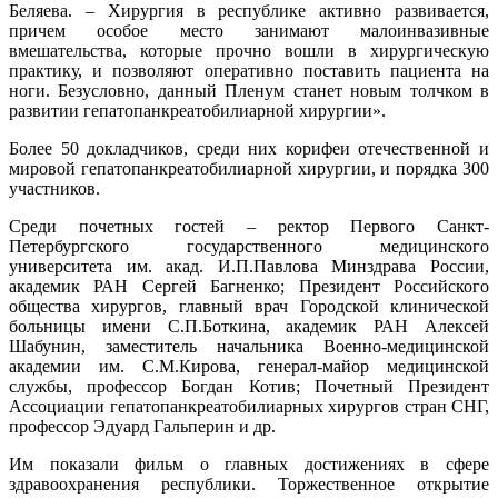
Беляева. – Хирургия в республике активно развивается,
причем особое место занимают малоинвазивные
вмешательства, которые прочно вошли в хирургическую
практику, и позволяют оперативно поставить пациента на
ноги. Безусловно, данный Пленум станет новым толчком в
развитии гепатопанкреатобилиарной хирургии».
Более 50 докладчиков, среди них корифеи отечественной и
мировой гепатопанкреатобилиарной хирургии, и порядка 300
участников.
Среди почетных гостей – ректор Первого Санкт-
Петербургского государственного медицинского
университета им. акад. И.П.Павлова Минздрава России,
академик РАН Сергей Багненко; Президент Российского
общества хирургов, главный врач Городской клинической
больницы имени С.П.Боткина, академик РАН Алексей
Шабунин, заместитель начальника Военно-медицинской
академии им. С.М.Кирова, генерал-майор медицинской
службы, профессор Богдан Котив; Почетный Президент
Ассоциации гепатопанкреатобилиарных хирургов стран СНГ,
профессор Эдуард Гальперин и др.
Им показали фильм о главных достижениях в сфере
здравоохранения республики. Торжественное открытие