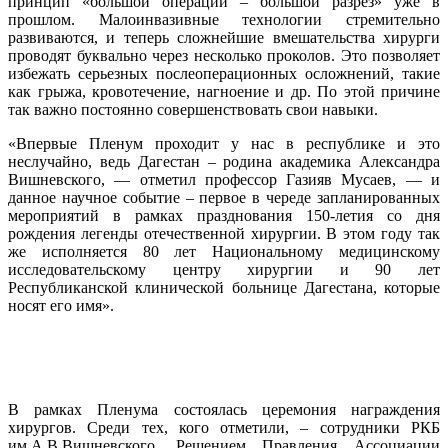
принцип «большой операции – большой разрез» уже в
прошлом. Малоинвазивные технологии стремительно
развиваются, и теперь сложнейшие вмешательства хирурги
проводят буквально через несколько проколов. Это позволяет
избежать серьезных послеоперационных осложнений, такие
как грыжа, кровотечение, нагноение и др. По этой причине
так важно постоянно совершенствовать свои навыки.
«Впервые Пленум проходит у нас в республике и это
неслучайно, ведь Дагестан – родина академика Александра
Вишневского, — отметил профессор Газияв Мусаев, — и
данное научное событие – первое в череде запланированных
мероприятий в рамках празднования 150-летия со дня
рождения легенды отечественной хирургии. В этом году так
же исполняется 80 лет Национальному медицинскому
исследовательскому центру хирургии и 90 лет
Республиканской клинической больнице Дагестана, которые
носят его имя».
В рамках Пленума состоялась церемония награждения
хирургов. Среди тех, кого отметили, – сотрудники РКБ
им.А.В.Вишневского. Решением Правления Ассоциации